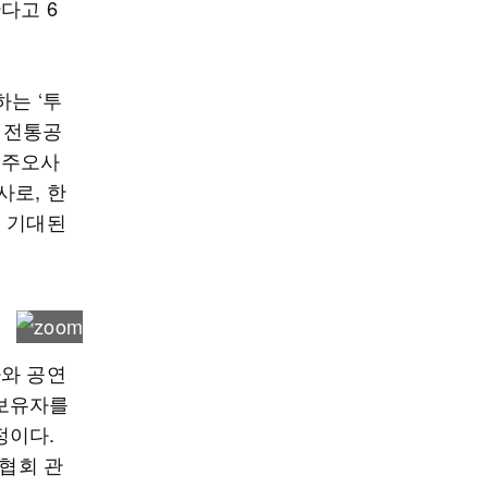
다고 6
는 ‘투
국 전통공
 주오사
사로, 한
로 기대된
나와 공연
 보유자를
정이다.
협회 관