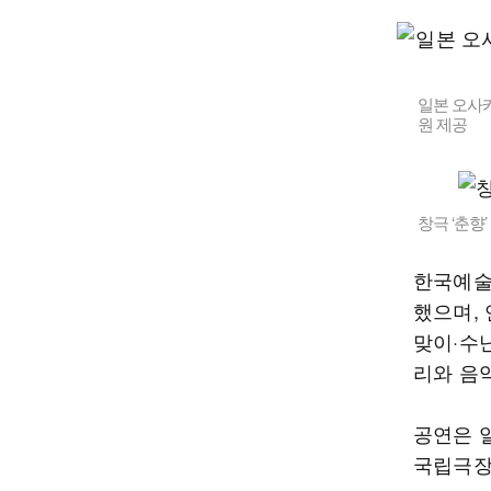
일본 오사카
원 제공
창극 ‘춘향
한국예술
했으며, 
맞이·수
리와 음
공연은 일
국립극장