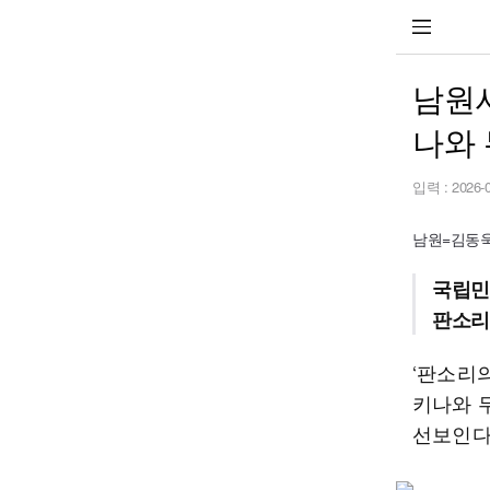
남원서
나와
입력 :
2026-
남원=김동욱 
국립민
판소리
‘판소리의
키나와 
선보인다