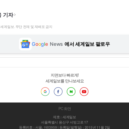
 기자
t ⓒ 세계일보. 무단 전재 및 재배포 금지
G
o
o
g
l
e
News
에서 세계일보 팔로우
지면보다 빠르게!
세계일보를 만나보세요
PC 화면
제호 : 세계일보
서울특별시 용산구 서빙고로 17
등록번호 : 서울, 아03959 | 등록일(발행일) : 2015년 11월 2일