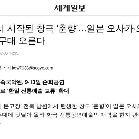
 시작된 창극 ‘춘향’…일본 오사카
 무대 오른다
07-06 14:33
기자 kdw7636@segye.com
속국악원, 9·13일 순회공연
로 ‘한일 전통예술 교류’ 확대
 본고장’ 전북 남원에서 탄생한 창극 ‘춘향’이 일본 오사
무대에 잇달아 올라 한국 전통공연예술의 매력을 현지 
.