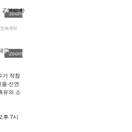
국립민속국악
수가 작창
리움·신연
특유의 소
오후 7시