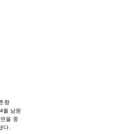
‘춘향
4월 남원
내면을 중
냈다.