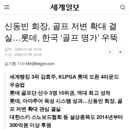
신동빈 회장, 골프 저변 확대 결
실…롯데, 한국 ‘골프 명가’ 우뚝
입력 :
2026-07-06 15:05
수정 :
2026-07-06 16:02
김기환 기자 kkh@segye.com
세계랭킹 3위 김효주, KLPGA 롯데 오픈 4라운드
우승컵
롯데 골프단 선수 3명 10위권, 역대 최고 성적
롯데, 아마추어 육성 시스템 성과…신동빈 회장, 골
프 저변 확대 관심 결실
대한스키·스노보드협회 등 설상종목도 2014년부터
300억원 이상 후원