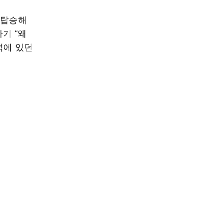
 탑승해
기 “왜
석에 있던