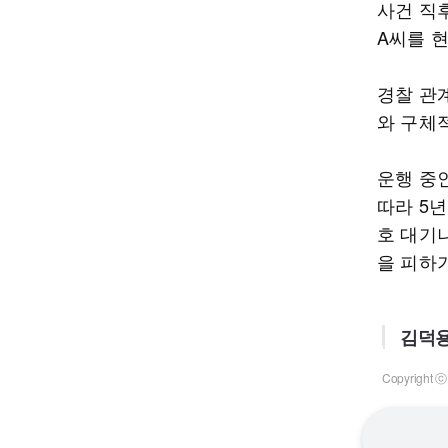
사건 직
A씨를 
경찰 관
와 구체
운행 중
따라 5년
호 대기
을 피하
김덕용
Copyrigh