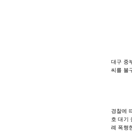
대구 중
씨를 불
경찰에 
호 대기 
례 폭행한