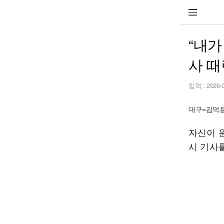
“내가
사 때
입력 :
2026-
대구=김덕용 
자신이 
시 기사