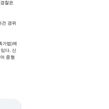
 경찰은
사건 경위
특가법)에
있다. 신
되어 중형