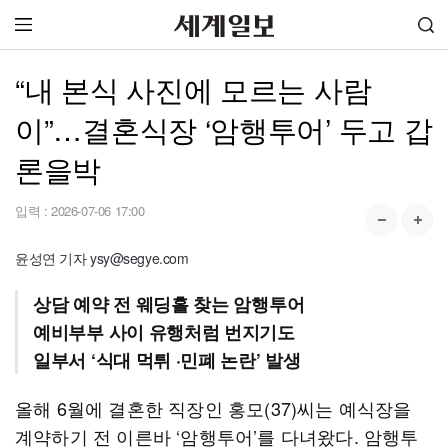
“내 본식 사진에 모르는 사람
이”…결혼식장 ‘암행투어’ 두고 갑
론을박
입력 :
2026-07-06 17:00
윤성연 기자 ysy@segye.com
상담 예약 전 웨딩홀 찾는 암행투어
예비부부 사이 유행처럼 번지기도
일부서 ‘식대 먹튀 ·민폐 논란’ 발생
올해 6월에 결혼한 직장인 홍모(37)씨는 예식장을
계약하기 전 이른바 ‘암행투어’를 다녀왔다. 암행투