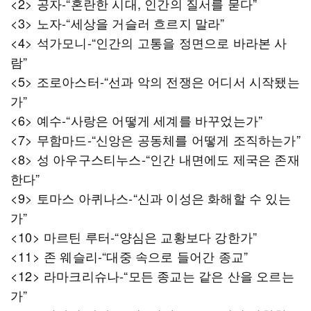
<2> 공자-“혼란한 시대, 인간의 질서를 묻다”
<3> 노자-“세상을 거슬러 흐르지 말라”
<4> 석가모니-“인간의 고통을 정면으로 바라본 사
람”
<5> 조로아스터-“선과 악의 전쟁은 어디서 시작됐는
가”
<6> 예수-“사랑은 어떻게 세계를 바꾸었는가”
<7> 무함마드-“신앙은 공동체를 어떻게 조직하는가”
<8> 성 아우구스티누스-“인간 내면에도 제국은 존재
한다”
<9> 토마스 아퀴나스-“신과 이성은 화해할 수 있는
가”
<10> 마르틴 루터-“양심은 교황보다 강한가”
<11> 존 웨슬리-“대중 속으로 들어간 종교”
<12> 라마크리슈나-“모든 종교는 같은 산을 오르는
가”