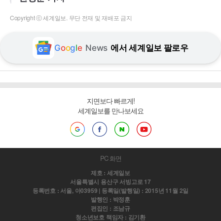
Copyright ⓒ 세계일보. 무단 전재 및 재배포 금지
G
o
o
g
l
e
News
에서 세계일보 팔로우
지면보다 빠르게!
세계일보를 만나보세요
PC 화면
제호 : 세계일보
서울특별시 용산구 서빙고로 17
등록번호 : 서울, 아03959 | 등록일(발행일) : 2015년 11월 2일
발행인 : 박정훈
편집인 : 조남규
청소년보호 책임자 : 김기환