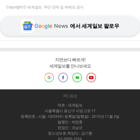
Copyright ⓒ 세계일보. 무단 전재 및 재배포 금지
G
o
o
g
l
e
News
에서 세계일보 팔로우
지면보다 빠르게!
세계일보를 만나보세요
PC 화면
제호 : 세계일보
서울특별시 용산구 서빙고로 17
등록번호 : 서울, 아03959 | 등록일(발행일) : 2015년 11월 2일
발행인 : 박정훈
편집인 : 조남규
청소년보호 책임자 : 김기환
02-2000-1234