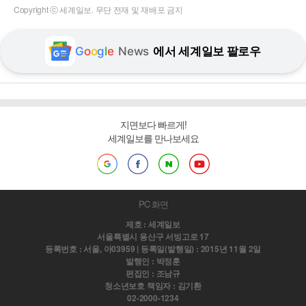
Copyright ⓒ 세계일보. 무단 전재 및 재배포 금지
G
o
o
g
l
e
News
에서 세계일보 팔로우
지면보다 빠르게!
세계일보를 만나보세요
PC 화면
제호 : 세계일보
서울특별시 용산구 서빙고로 17
등록번호 : 서울, 아03959 | 등록일(발행일) : 2015년 11월 2일
발행인 : 박정훈
편집인 : 조남규
청소년보호 책임자 : 김기환
02-2000-1234