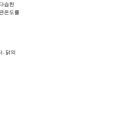
온다습한
보관온도를
. 닭의