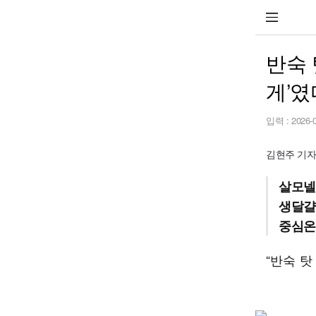
반숙 
게’였
입력 :
2026-
김현주 기자 h
살모넬
생달걀
중심온
“반숙 탓