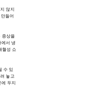
크지 않지
을 만들어
독 증상을
사에서 냉
패혈성 쇼
 수 있
뜨려 놓고
온에 두지