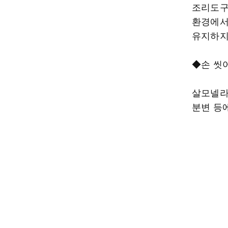
조리도구
환경에서
유지하지
◆손 씻
살모넬라
분변 등에