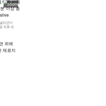
모넬라균이
용 직후 세
면 위에
한 재료지