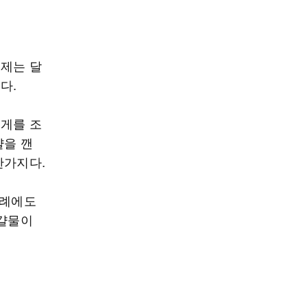
문제는 달
다.
집게를 조
걀을 깬
찬가지다.
사례에도
달걀물이