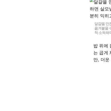
달걀을 만
옮겨붙을 수
척·소독해야 한
밥 위에
는 곱게
만, 더운