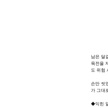
남은 달
육전을 
도 위험
손만 씻
가 그대
◆익힌 