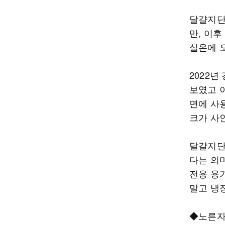
달걀지단
만, 이후
실온에 
2022년
보였고 이
면에 사
크가 사
달걀지단
다는 의
전용 용
말고 냉
◆노른자