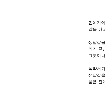
껍데기에
걀을 깨
생달걀을
리가 끝
그릇이나
식약처가
생달걀을
묻은 집