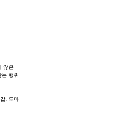
지 않은
않는 행위
갑, 도마