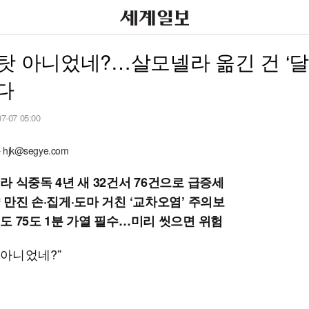
탓 아니었네?…살모넬라 옮긴 건 ‘달
다
07-07 05:00
jk@segye.com
라 식중독 4년 새 32건서 76건으로 급증세
 만진 손·집게·도마 거친 ‘교차오염’ 주의보
도 75도 1분 가열 필수…미리 씻으면 위험
 아니었네?”