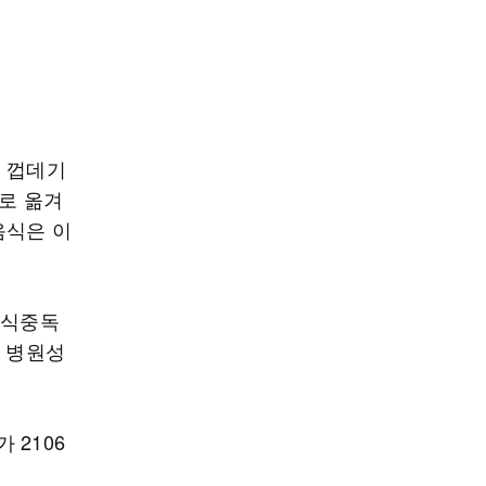
. 껍데기
으로 옮겨
음식은 이
 식중독
, 병원성
 2106