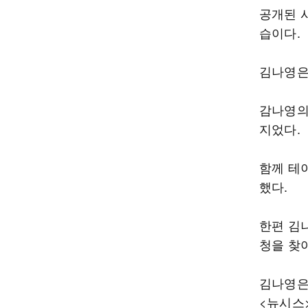
공개된 
습이다.
김나영은
감나영의
지었다.
함께 테
했다.
한편 김
청을 찾
김나영은
<뉴시스