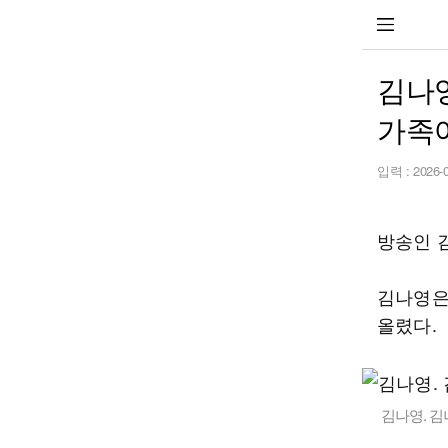
김나영
가족
입력 :
2026-
방송인 
김나영은
올렸다.
김나영. 김