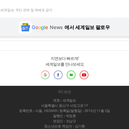
t ⓒ 세계일보. 무단 전재 및 재배포 금지
G
o
o
g
l
e
News
에서 세계일보 팔로우
지면보다 빠르게!
세계일보를 만나보세요
PC 화면
제호 : 세계일보
서울특별시 용산구 서빙고로 17
등록번호 : 서울, 아03959 | 등록일(발행일) : 2015년 11월 2일
발행인 : 박정훈
편집인 : 조남규
청소년보호 책임자 : 김기환