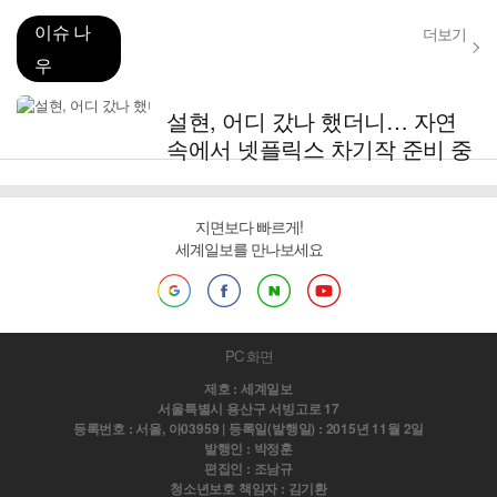
이슈 나
더보기
우
설현, 어디 갔나 했더니… 자연
속에서 넷플릭스 차기작 준비 중
지면보다 빠르게!
세계일보를 만나보세요
PC 화면
제호 : 세계일보
서울특별시 용산구 서빙고로 17
등록번호 : 서울, 아03959 | 등록일(발행일) : 2015년 11월 2일
발행인 : 박정훈
편집인 : 조남규
청소년보호 책임자 : 김기환