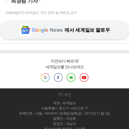
최경림 기자
Copyright ⓒ 세계일보. 무단 전재 및 재배포 금지
G
o
o
g
l
e
News
에서 세계일보 팔로우
지면보다 빠르게!
세계일보를 만나보세요
PC 화면
제호 : 세계일보
서울특별시 용산구 서빙고로 17
등록번호 : 서울, 아03959 | 등록일(발행일) : 2015년 11월 2일
발행인 : 박정훈
편집인 : 조남규
청소년보호 책임자 : 김기환