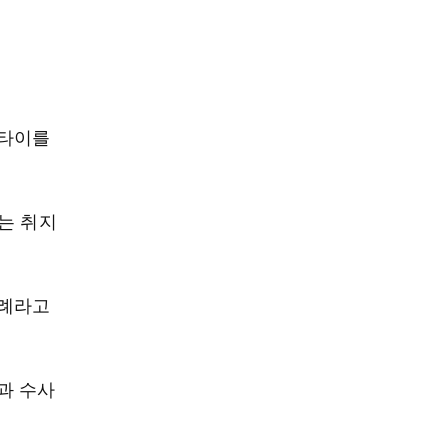
 타이를
는 취지
사례라고
과 수사