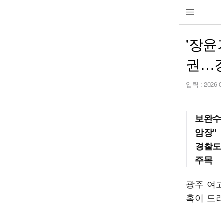
'장윤
권…경
입력 :
2026-
보완수
암장"
경찰도
주목
광주 여
혹이 드