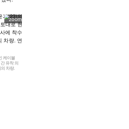
인 케이블
간 유착 의
의 차량.