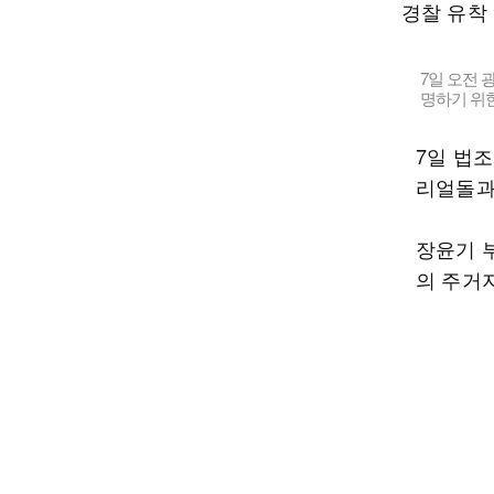
7일 오전 
명하기 위
7일 법
리얼돌과
장윤기 
의 주거