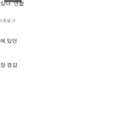
의혹을 규
에 있던
 장 경감
.