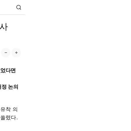
수사
없었다면
개정 논의
 유착 의
 쏠렸다.