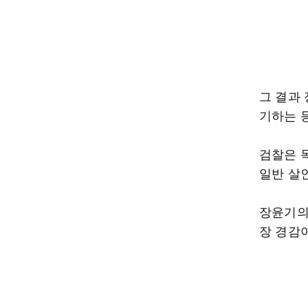
그 결과
기하는 
검찰은 
일반 살
장윤기의
장 경감