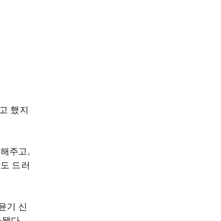
고 했지
결해주고,
혹도 드러
윤기 신
됐다.