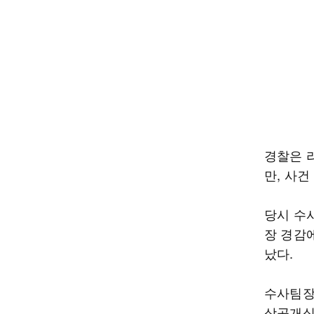
경찰은 
만, 사
당시 수
장 경감
났다.
수사팀장
상공개심