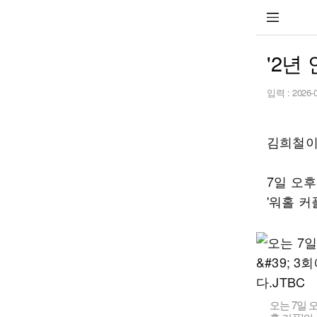
'2년
입력 :
2026-
김희철이
7일 오후
'워홀 커
오는 7일 