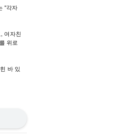
 "각자
, 여자친
를 위로
힌 바 있