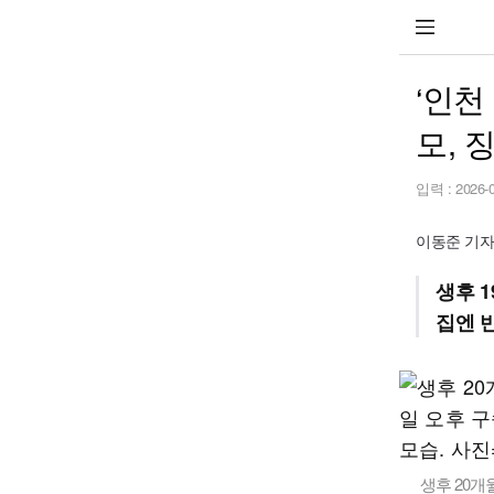
‘인천
모, 
입력 :
2026-
이동준 기자 b
생후 
집엔 
생후 20개