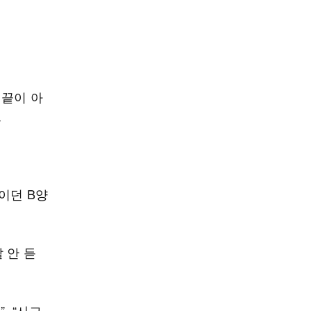
 끝이 아
.
이던 B양
 안 듣
, “사고