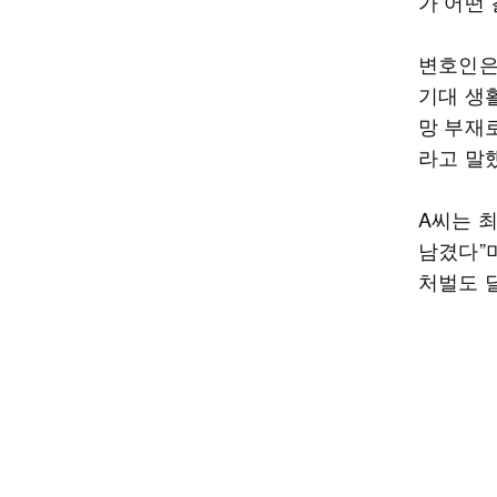
가 어떤
변호인은
기대 생
망 부재
라고 말
A씨는 최
남겼다”
처벌도 