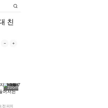
대 친
속 전 피의