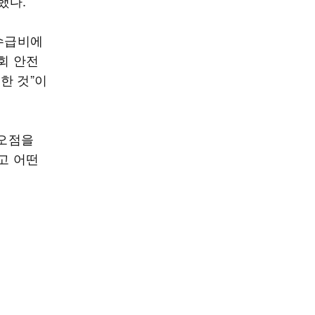
했다.
 수급비에
회 안전
한 것”이
 오점을
고 어떤