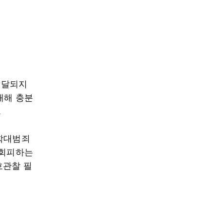
전달되지
대해 충분
.
동학대범죄
 회피하는
호관찰 필