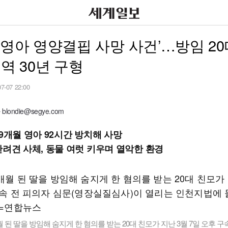
 영아 영양결핍 사망 사건’…방임 20
징역 30년 구형
07-07 22:00
londie@segye.com
19개월 영아 92시간 방치해 사망
반려견 사체, 동물 여럿 키우며 열악한 환경
월 된 딸을 방임해 숨지게 한 혐의를 받는 20대 친모가 지난 3월 7일 오후 구