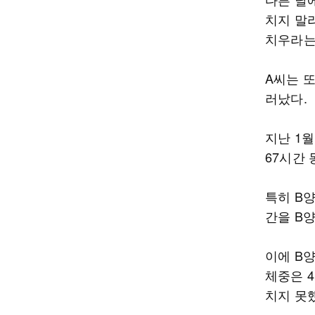
치지 말라
치우라는
A씨는 
러났다.
지난 1
67시간 
특히 B양
간을 B
이에 B
체중은 4
치지 못