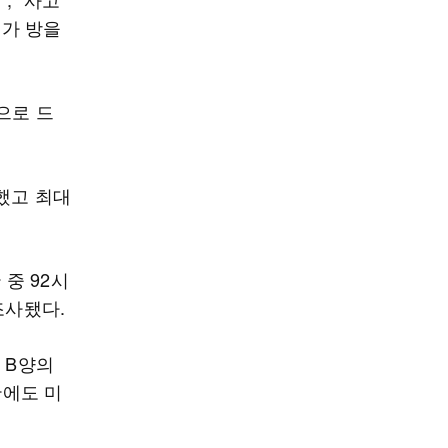
에가 방을
으로 드
했고 최대
 중 92시
조사됐다.
 B양의
반에도 미