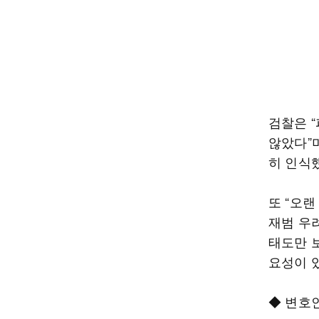
검찰은 
않았다”
히 인식
또 “오
재범 우
태도만 
요성이 
◆ 변호