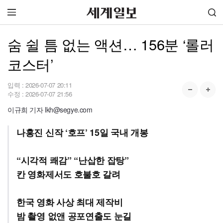
숨 쉴 틈 없는 액션… 156분 ‘롤러
코스터’
입력 :
2026-07-07 20:11
수정 :
2026-07-07 21:56
이규희 기자 lkh@segye.com
나홍진 신작 ‘호프’ 15일 국내 개봉
“시각적 쾌감” “난삽한 잡탕”
칸 영화제서도 호불호 갈려
한국 영화 사상 최대 제작비
밤 촬영 없앤 공포연출도 눈길