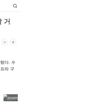
각 거
랐다. 수
인프라 구