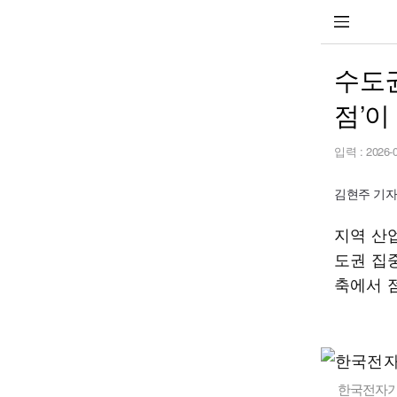
수도권
점’이
입력 :
2026-
김현주 기자 h
지역 산
도권 집
축에서 
한국전자