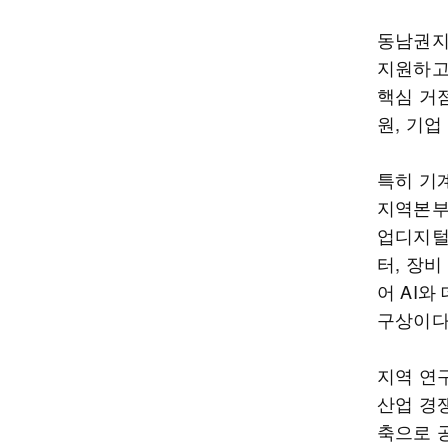
동남권지
지원하고
핵심 거점
원, 기업
특히 기
지역본부
업디지털
터, 장비
어 AI
구상이다
지역 연
산업 경
축으로 