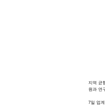
지역 균
원과 연
7일 업