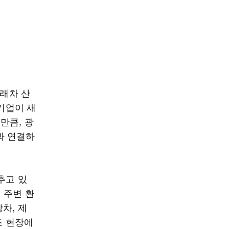
미래차 산
 기업이 새
만큼, 광
과 연결하
추고 있
해 주변 환
차, 제
조 현장에