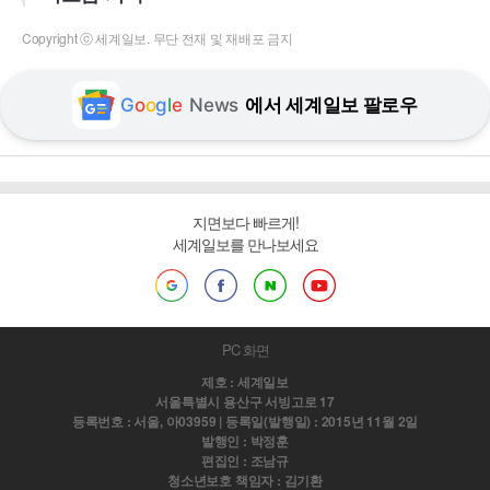
Copyright ⓒ 세계일보. 무단 전재 및 재배포 금지
G
o
o
g
l
e
News
에서 세계일보 팔로우
지면보다 빠르게!
세계일보를 만나보세요
PC 화면
제호 : 세계일보
서울특별시 용산구 서빙고로 17
등록번호 : 서울, 아03959 | 등록일(발행일) : 2015년 11월 2일
발행인 : 박정훈
편집인 : 조남규
청소년보호 책임자 : 김기환