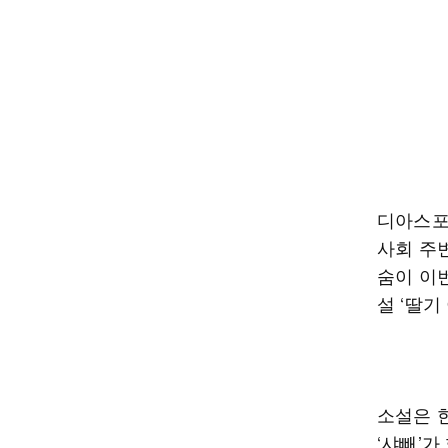
디아스포
사회 주
숨이 이
설 ‘딸기
소설은 
‘샤빼’가