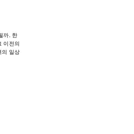
될까. 한
그 이전의
녀의 일상