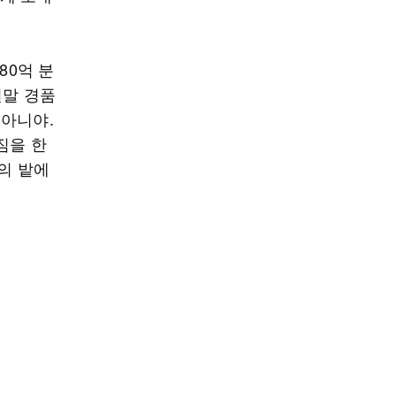
80억 분
연말 경품
 아니야.
짐을 한
국의 밭에