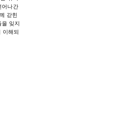
 뻗어나간
함께 갇힌
들을 잊지
해 이해되