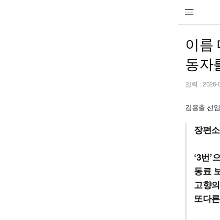
이름 
동자
입력 :
2026-
김용출 선임기자
장편소
‘3번’
동료 
고향의
또다른