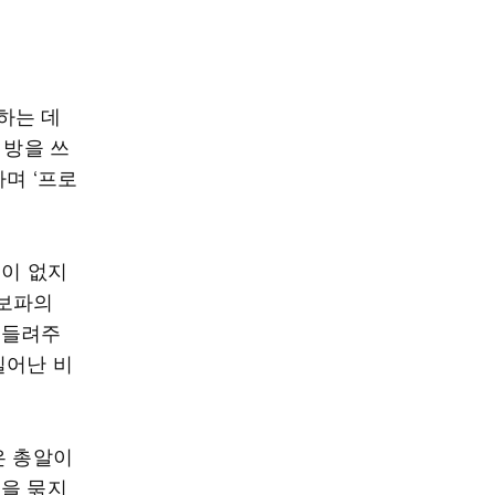
하는 데
 방을 쓰
며 ‘프로
적이 없지
 보파의
 들려주
일어난 비
은 총알이
손을 묶지