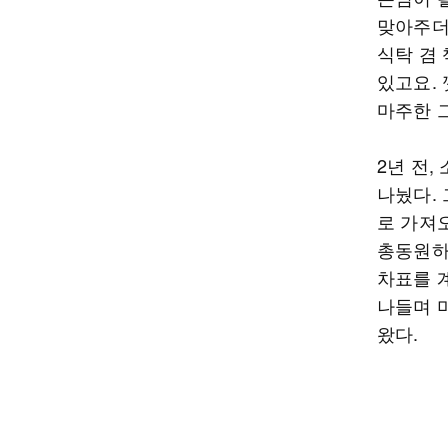
맞아주더
식탁 겸
있고요.
마주한 그
2년 전
나눴다. 
로 가져
총동원하
차표를 
나들며 
왔다.