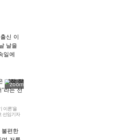
 출신 이
날 날을
약속일에
 이론’을
호 선임기자
가 불편한
주며 저를