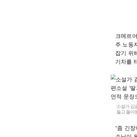
크메르어
주 노동
잡기 위
기차를 
소설가 김숨
들고 돌아왔
“좀 긴장
손님이 