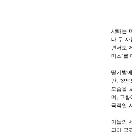
샤빼는 
다 두 
면서도 
미스’를 
딸기밭에서
만, ‘3
모습을 
며, 고
극적인 
이들의 
되어 국