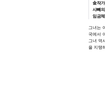
金작가
샤빼의
임금체
그녀는 어
국에서 
그녀 역
을 지탱