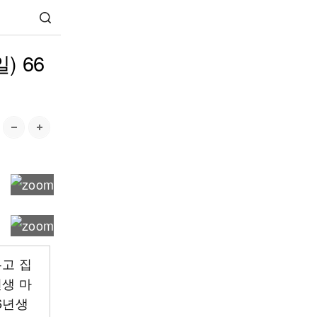
) 66
두고 집
년생 마
6년생