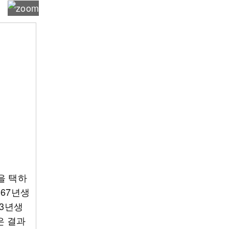
을 택하
 67년생
43년생
은 결과