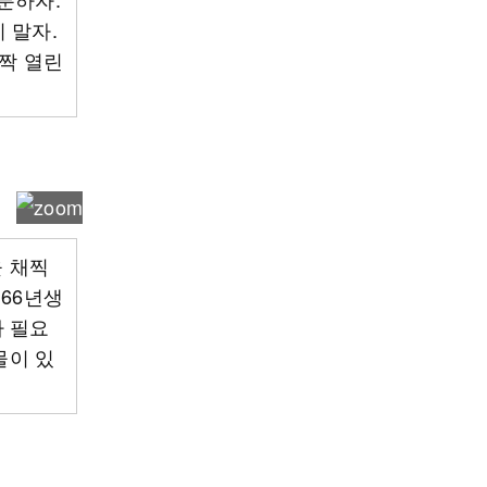
 말자.
활짝 열린
을 채찍
 66년생
가 필요
물이 있