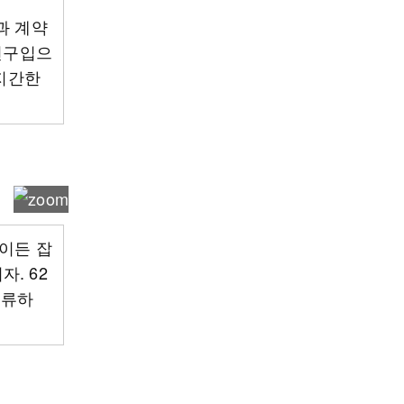
과 계약
물건구입으
어지간한
일이든 잡
. 62
보류하