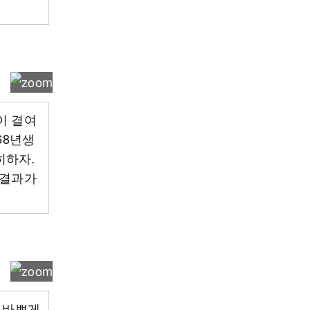
이 결여
68년생
히하자.
 결과가
고 바쁘게