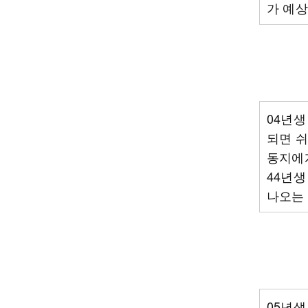
가 예상
04년생
되면 쉬
동지에게
44년생
나오는 
05년생