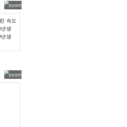
느린 속도
3년생
9년생