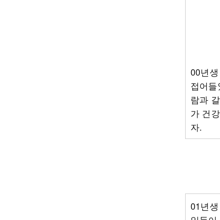
00년생
접어들었
람과 갈
가 건강
자.
01년생
일들이 