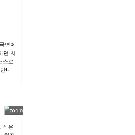
 국면에
하던 사
 스스로
 만나
고 작은
분하자.