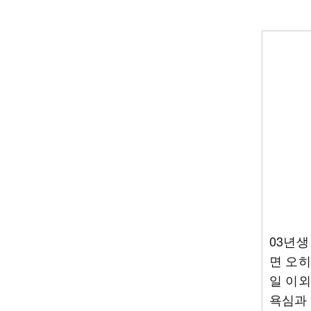
03년생
면 오히
일 이외
욕심과 