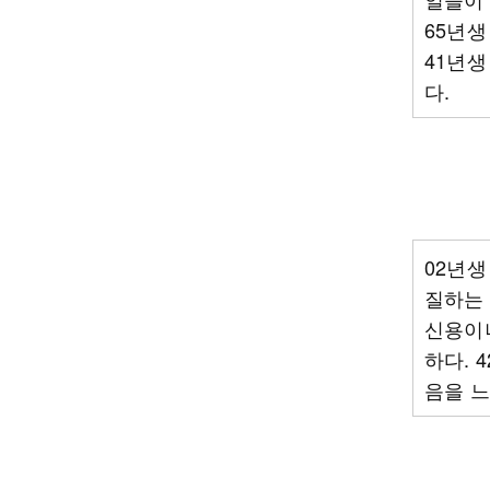
65년생
41년생
다.
02년생
질하는 
신용이나
하다. 
음을 느