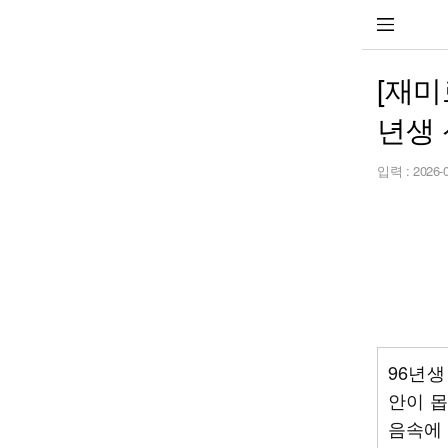
[재미
년생
입력 :
2026-
96년생
안이 몹
음속에 