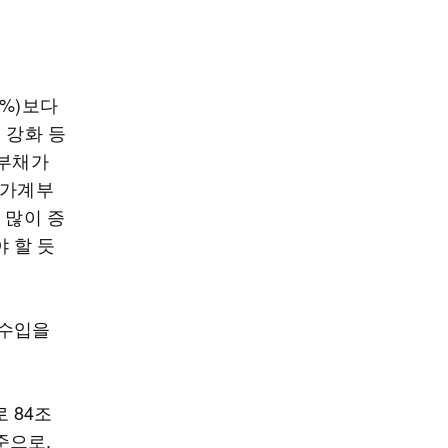
1%)보다
 강화 등
계부채가
 가계부
 많이 증
 할 듯
 수입을
 84조
준으로,