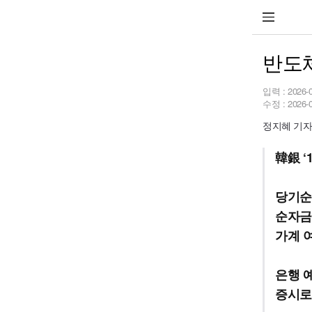
반도체
입력 :
2026-
수정 :
2026-
정지혜 기자 w
韓銀 ‘
당기순
순자금
가계 
은행 
증시로