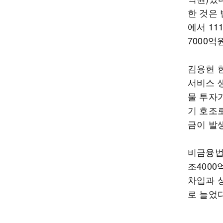
한 것은
에서 11
7000억
김용현 
서비스 
물 투자
기 호조
금이 발
비금융법
조400
차입과 상
로 늘었다