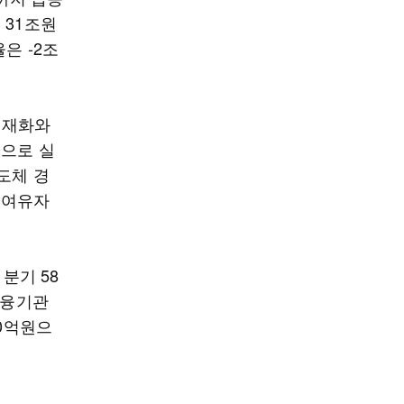
 31조원
은 -2조
 재화와
적으로 실
도체 경
 여유자
분기 58
금융기관
00억원으