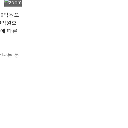
00억원으
00억원으
대에 따른
어나는 등