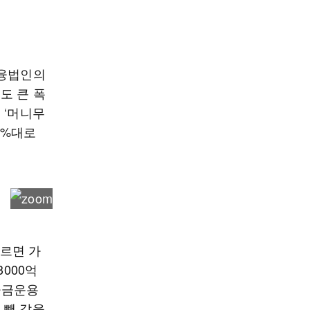
금융법인의
도 큰 폭
 ‘머니무
5%대로
따르면 가
000억
순자금운용
 뺀 값을