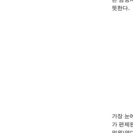
뜻한다.
가장 눈에
가 편제된
억원)였다