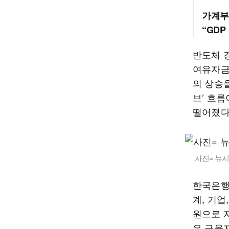
가계부채
“GDP
반도체 
여유자금
의 상승
브’ 흐름
떨어졌다
사진= 뉴
한국은행이
계, 기업
원으로 지
은 금융