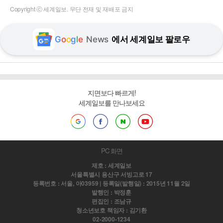
Copyright ⓒ 세계일보. 무단 전재 및 재배포 금지
G
o
o
g
l
e
News
에서 세계일보 팔로우
지면보다 빠르게!
세계일보를 만나보세요
PC 화면
제호 : 세계일보
서울특별시 용산구 서빙고로 17
등록번호 : 서울, 아03959 | 등록일(발행일) : 2015년 11월 2일
발행인 : 박정훈
편집인 : 조남규
청소년보호 책임자 : 김기환
02-2000-1234