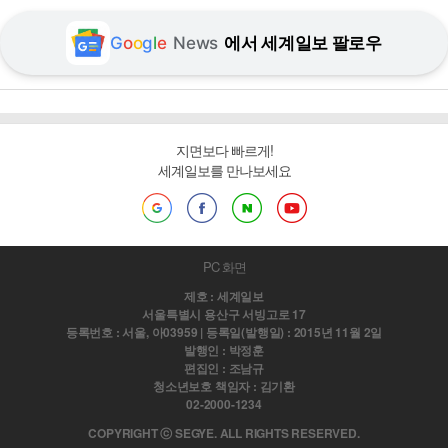
G
o
o
g
l
e
News
에서 세계일보 팔로우
지면보다 빠르게!
세계일보를 만나보세요
PC 화면
제호 : 세계일보
서울특별시 용산구 서빙고로 17
등록번호 : 서울, 아03959 | 등록일(발행일) : 2015년 11월 2일
발행인 : 박정훈
편집인 : 조남규
청소년보호 책임자 : 김기환
02-2000-1234
COPYRIGHT ⓒ SEGYE. ALL RIGHTS RESERVED.