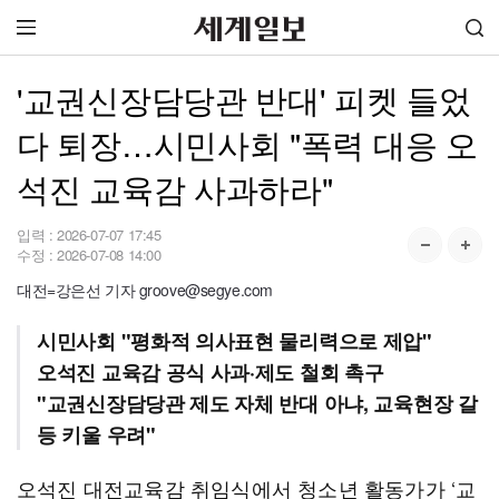
'교권신장담당관 반대' 피켓 들었
다 퇴장…시민사회 "폭력 대응 오
석진 교육감 사과하라"
입력 :
2026-07-07 17:45
수정 :
2026-07-08 14:00
대전=강은선 기자 groove@segye.com
시민사회 "평화적 의사표현 물리력으로 제압"
오석진 교육감 공식 사과·제도 철회 촉구
"교권신장담당관 제도 자체 반대 아냐, 교육현장 갈
등 키울 우려"
오석진 대전교육감 취임식에서 청소년 활동가가 ‘교