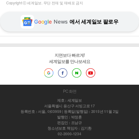
Copyright ⓒ 세계일보. 무단 전재 및 재배포 금지
G
o
o
g
l
e
News
에서 세계일보 팔로우
지면보다 빠르게!
세계일보를 만나보세요
PC 화면
제호 : 세계일보
서울특별시 용산구 서빙고로 17
등록번호 : 서울, 아03959 | 등록일(발행일) : 2015년 11월 2일
발행인 : 박정훈
편집인 : 조남규
청소년보호 책임자 : 김기환
02-2000-1234