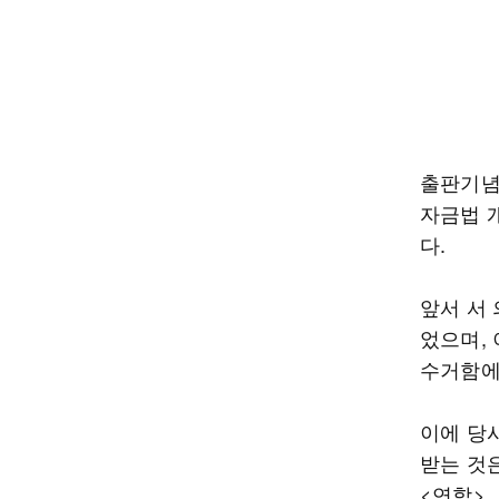
출판기념
자금법 
다.
앞서 서
었으며,
수거함에
이에 당
받는 것
<연합>