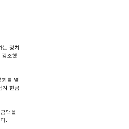
하는 정치
 강조했
념회를 열
담겨 현금
 금액을
다.