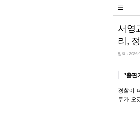
서영
리, 
입력 :
2026-
"출판
경찰이 
투가 오