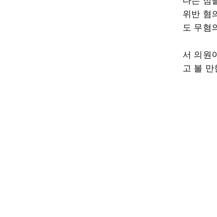
위반 혐
도 무혐
서 의원
고 볼 