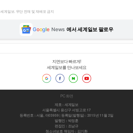
t ⓒ 세계일보. 무단 전재 및 재배포 금지
G
o
o
g
l
e
News
에서 세계일보 팔로우
지면보다 빠르게!
세계일보를 만나보세요
PC 화면
제호 : 세계일보
서울특별시 용산구 서빙고로 17
등록번호 : 서울, 아03959 | 등록일(발행일) : 2015년 11월 2일
발행인 : 박정훈
편집인 : 조남규
청소년보호 책임자 : 김기환