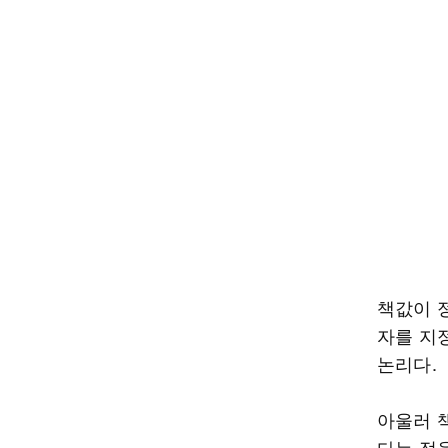
책값이 
자를 지
논리다.
아울러 
다는 점