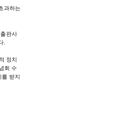
 초과하는
 출판사
다.
적 정치
념회 수
제를 받지