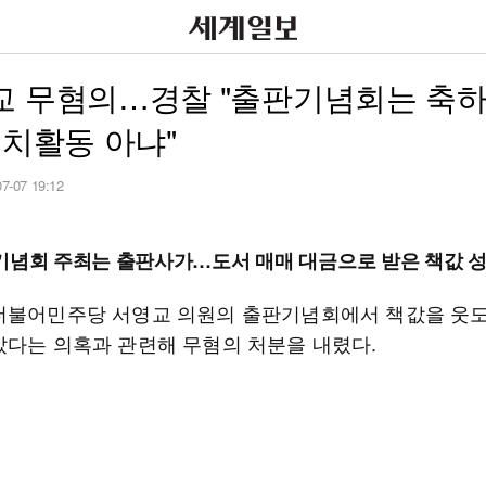
교 무혐의…경찰 "출판기념회는 축하
정치활동 아냐"
07-07 19:12
기념회 주최는 출판사가…도서 매매 대금으로 받은 책값 성
더불어민주당 서영교 의원의 출판기념회에서 책값을 웃도
갔다는 의혹과 관련해 무혐의 처분을 내렸다.