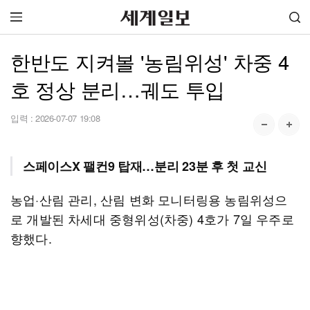
한반도 지켜볼 '농림위성' 차중 4
호 정상 분리…궤도 투입
입력 :
2026-07-07 19:08
스페이스X 팰컨9 탑재…분리 23분 후 첫 교신
농업·산림 관리, 산림 변화 모니터링용 농림위성으
로 개발된 차세대 중형위성(차중) 4호가 7일 우주로
향했다.