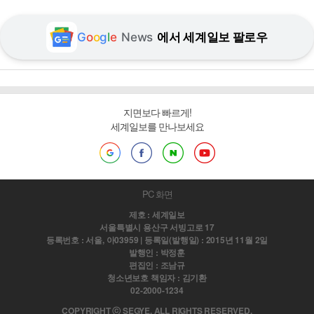
G
o
o
g
l
e
News
에서 세계일보 팔로우
지면보다 빠르게!
세계일보를 만나보세요
PC 화면
제호 : 세계일보
서울특별시 용산구 서빙고로 17
등록번호 : 서울, 아03959 | 등록일(발행일) : 2015년 11월 2일
발행인 : 박정훈
편집인 : 조남규
청소년보호 책임자 : 김기환
02-2000-1234
COPYRIGHT ⓒ SEGYE. ALL RIGHTS RESERVED.