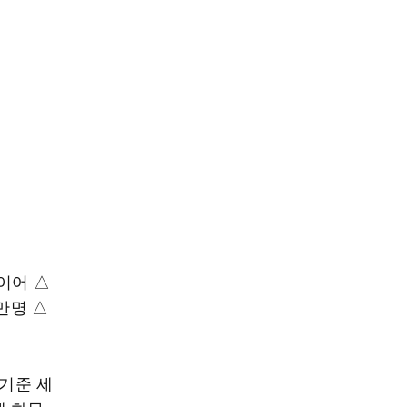
이어 △
만명 △
 기준 세