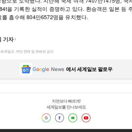
공항으로 도약했다. 지난해 국제 여객 7407만1475명, 국
684t을 기록한 실적이 증명하고 있다. 환승객은 일본 등 
를 흡수해 804만6572명을 유치했다.
 기자
t ⓒ 세계일보. 무단 전재 및 재배포 금지
G
o
o
g
l
e
News
에서 세계일보 팔로우
지면보다 빠르게!
세계일보를 만나보세요