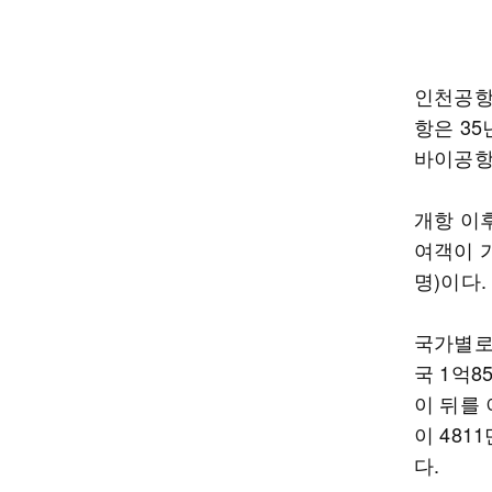
인천공항
항은 35
바이공항
개항 이후
여객이 가
명)이다.
국가별로
국 1억8
이 뒤를 
이 481
다.