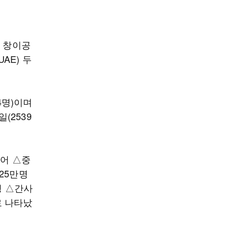
르 창이공
AE) 두
4명)이며
(2539
이어 △중
925만명
명 △간사
로 나타났