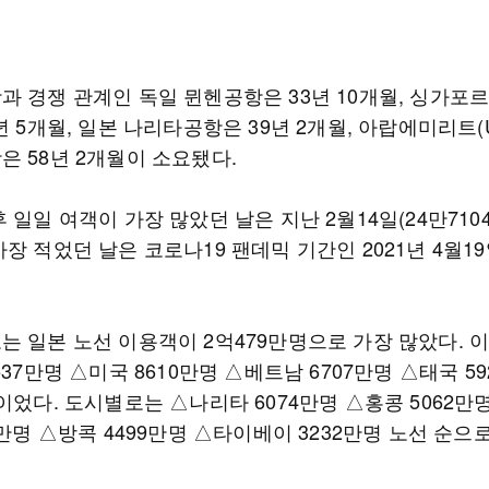
과 경쟁 관계인 독일 뮌헨공항은 33년 10개월, 싱가포
년 5개월, 일본 나리타공항은 39년 2개월, 아랍에미리트(U
은 58년 2개월이 소요됐다.
 일일 여객이 가장 많았던 날은 지난 2월14일(24만710
장 적었던 날은 코로나19 팬데믹 기간인 2021년 4월19일
는 일본 노선 이용객이 2억479만명으로 가장 많았다. 
537만명 △미국 8610만명 △베트남 6707만명 △태국 5
이었다. 도시별로는 △나리타 6074만명 △홍콩 5062만
1만명 △방콕 4499만명 △타이베이 3232만명 노선 순으