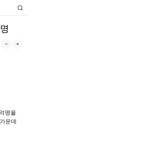
억명
0억명을
항 가운데