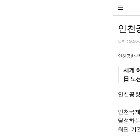
인천공
입력 :
2026-
인천공항=박연
세계 
日 노
인천공항이
인천국제공
달성하는 
최단 기