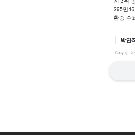
계 3위 
295만4
환승 수요
박연직
Copyrigh