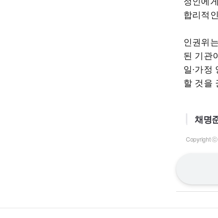
정인에게
합리적인
인권위는
된 기관
일∙가정
할 것을
채명준
Copyrigh