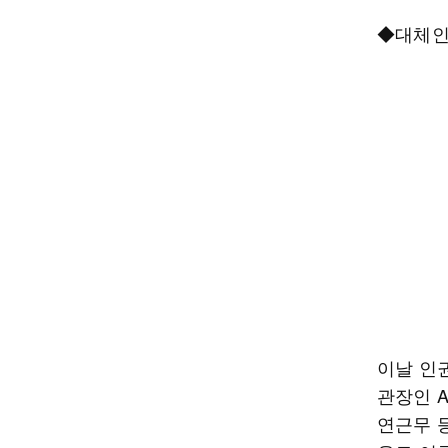
◆대체인
이날 인
관장인 
연근무 