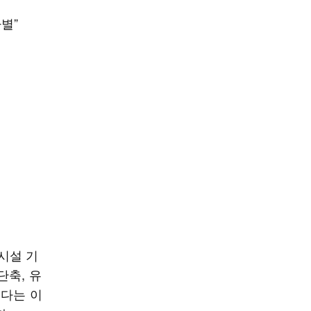
별”
시설 기
단축, 유
렵다는 이