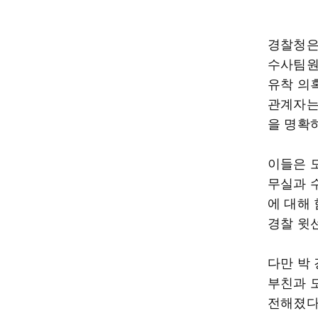
경찰청은
수사팀원
유착 의
관계자는
을 명확
이들은 
무실과 
에 대해
경찰 윗
다만 박
부친과 
전해졌다