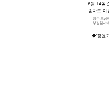
광주 도심에
부경찰서에
◆‘장윤