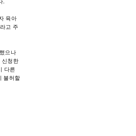
다.
자 육아
이라고 주
행했으나
을 신청한
시 다른
게 불허할