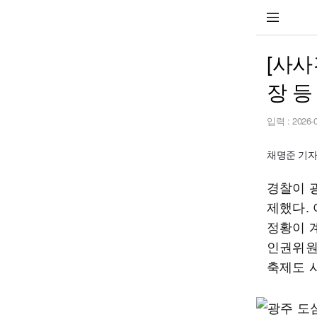
[사사
장 등
입력 :
2026-
채명준 기자 M
경찰이 
제했다.
정황이 
인권위원
축제도 