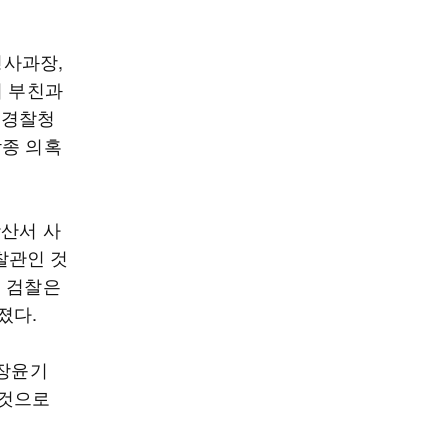
형사과장,
기 부친과
 경찰청
각종 의혹
광산서 사
찰관인 것
. 검찰은
졌다.
 장윤기
 것으로