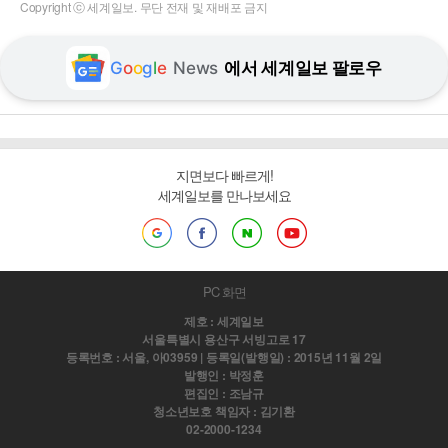
Copyright ⓒ 세계일보. 무단 전재 및 재배포 금지
G
o
o
g
l
e
News
에서 세계일보 팔로우
지면보다 빠르게!
세계일보를 만나보세요
PC 화면
제호 : 세계일보
서울특별시 용산구 서빙고로 17
등록번호 : 서울, 아03959 | 등록일(발행일) : 2015년 11월 2일
발행인 : 박정훈
편집인 : 조남규
청소년보호 책임자 : 김기환
02-2000-1234