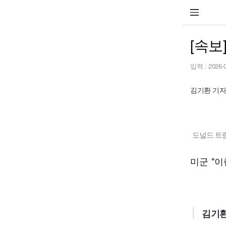
[속보
입력 :
2026-
김기환 기자 k
도널드 트럼
미군 "
김기환