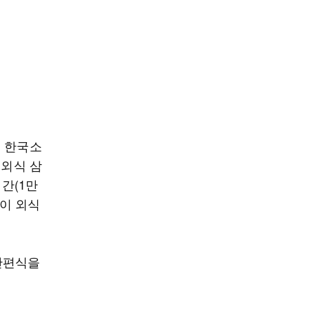
. 한국소
 외식 삼
기간(1만
승이 외식
간편식을