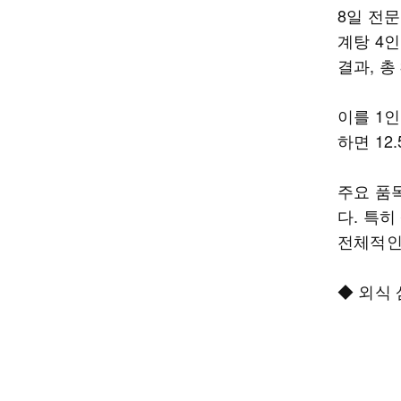
8일 전
계탕 4인
결과, 총
이를 1인
하면 12
주요 품목
다. 특
전체적인
◆ 외식 