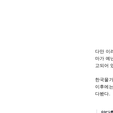
다만 이
마가 예
고되어 
한국물가
이후에는
다봤다.
양다훈