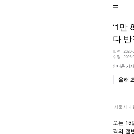
‘1만
다 반
입력 :
2026-
수정 :
2026-
양다훈 기자 y
올해 초
서울 시내 
오는 1
격의 절