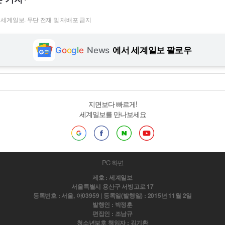
t ⓒ 세계일보. 무단 전재 및 재배포 금지
G
o
o
g
l
e
News
에서 세계일보 팔로우
지면보다 빠르게!
세계일보를 만나보세요
PC 화면
제호 : 세계일보
서울특별시 용산구 서빙고로 17
등록번호 : 서울, 아03959 | 등록일(발행일) : 2015년 11월 2일
발행인 : 박정훈
편집인 : 조남규
청소년보호 책임자 : 김기환