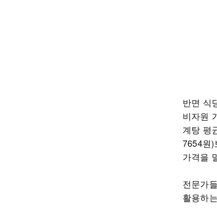
반면 식
비자원 가
계탕 평균
7654원
가격을 
전문가들
활용하는