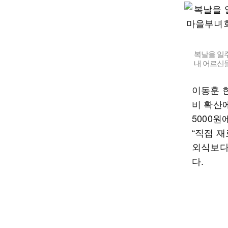
복날을 일
내 어르신들
이동훈 
비 확산
5000원
“직접 
외식보다
다.