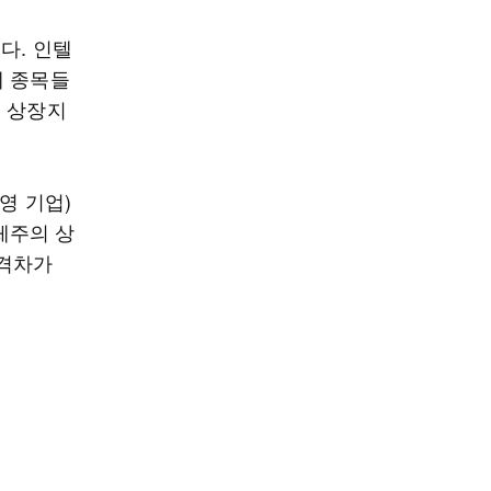
다. 인텔
체 종목들
체 상장지
영 기업)
체주의 상
 격차가