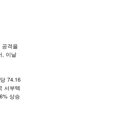
 공격을
, 이날
 74.16
국 서부텍
76% 상승