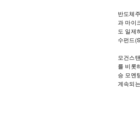
반도체주
과 마이크
도 일제
수펀드(S
모건스탠
를 비롯
승 모멘텀
계속되는