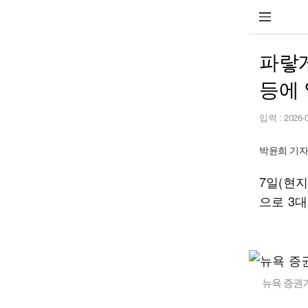
파랗
등에
입력 :
2026-
박윤희 기자 p
7일(현
으로 3
뉴욕 증권