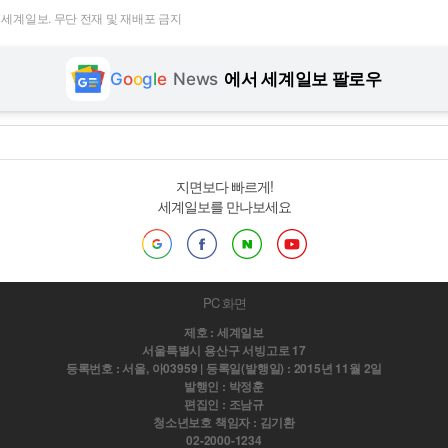
t ⓒ 세계일보. 무단 전재 및 재배포 금지
G
o
o
g
l
e
News
에서 세계일보 팔로우
지면보다 빠르게!
세계일보를 만나보세요
PC 화면
제호 : 세계일보
서울특별시 용산구 서빙고로 17
등록번호 : 서울, 아03959 | 등록일(발행일) : 2015년 11월 2일
발행인 : 박정훈
편집인 : 조남규
청소년보호 책임자 : 김기환
02-2000-1234