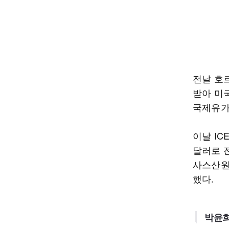
전날 호
받아 미
국제유가
이날 IC
달러로 전
사스산원유
했다.
박윤희