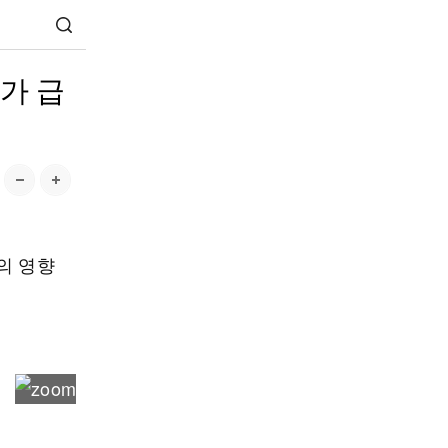
가 급
의 영향