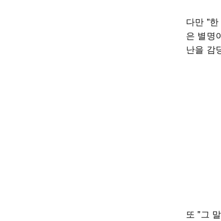
다만 "한
은 별명이
난을 감
또 "그 