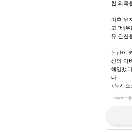
련 의혹
이후 뮤
고 "배
유 권한
논란이 
신의 아
해명했다
다.
<뉴시스
Copyrigh