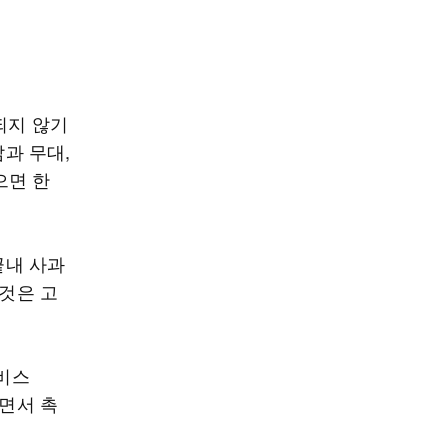
되지 않기
삶과 무대,
으면 한
끝내 사과
 것은 고
서비스
리면서 촉