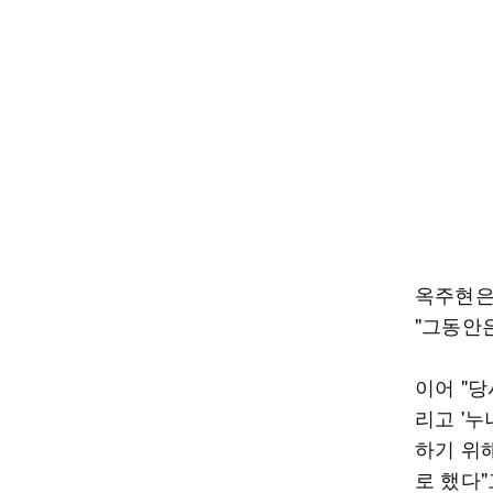
옥주현은
"그동안
이어 "당
리고 '누
하기 위
로 했다"