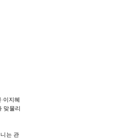
현·이지혜
과 맞물리
.
퍼니는 관