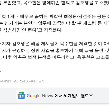
을 부인했고, 옥주현은 명예훼손 혐의로 김호영을 고소했
지컬 1세대 배우로 꼽히는 박칼린·최정원·남경주는 공동 
우는 연기라는 본연의 업무에 집중해야 할 뿐 캐스팅 등 제
을 침범하면 안 된다"고 지적했다.
커지자 김호영은 해당 게시물이 옥주현을 저격한 것이 아
버지가 운영하는 장판 사업을 홍보하기 위해 글을 올린 
. 이후 양측은 법적 분쟁을 마무리하고, 옥주현은 고소
>
t ⓒ 세계일보. 무단 전재 및 재배포 금지
G
o
o
g
l
e
News
에서 세계일보 팔로우