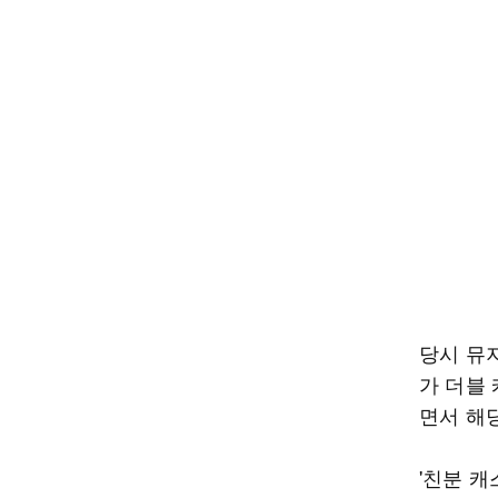
당시 뮤
가 더블
면서 해
'친분 캐