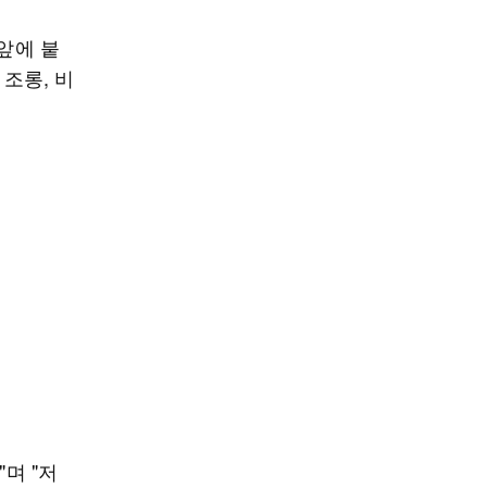
앞에 붙
 조롱, 비
며 "저