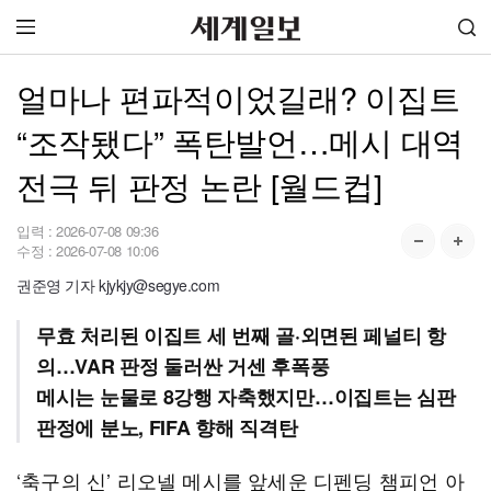
얼마나 편파적이었길래? 이집트
“조작됐다” 폭탄발언…메시 대역
전극 뒤 판정 논란 [월드컵]
입력 :
2026-07-08 09:36
수정 :
2026-07-08 10:06
권준영 기자 kjykjy@segye.com
무효 처리된 이집트 세 번째 골·외면된 페널티 항
의…VAR 판정 둘러싼 거센 후폭풍
메시는 눈물로 8강행 자축했지만…이집트는 심판
판정에 분노, FIFA 향해 직격탄
‘축구의 신’ 리오넬 메시를 앞세운 디펜딩 챔피언 아