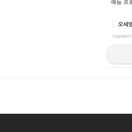
예능 프
오세영
Copyrigh