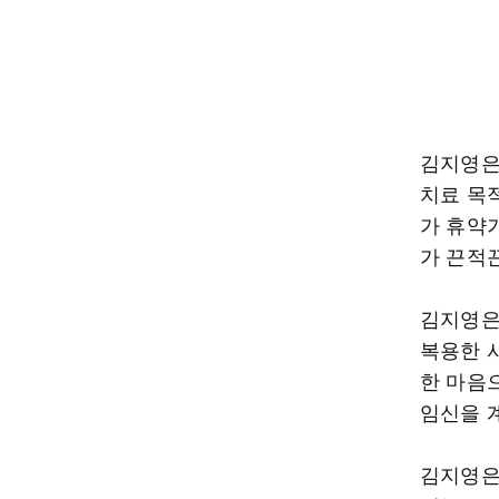
김지영은
치료 목
가 휴약기
가 끈적
김지영은
복용한 
한 마음
임신을 
김지영은