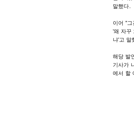
말했다.
이어 "그
'왜 자꾸
냐'고 말
해당 발언
기사가 
에서 할 