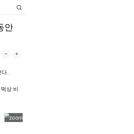
동안
했다.
 떡상 비