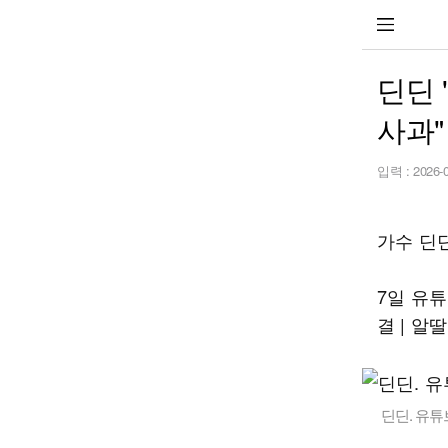
딘딘 
사과"
입력 :
2026-
가수 딘딘
7일 유튜
결 | 알
딘딘. 유튜