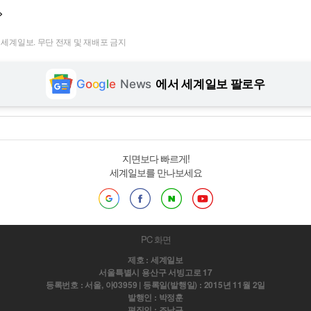
>
t ⓒ 세계일보. 무단 전재 및 재배포 금지
G
o
o
g
l
e
News
에서 세계일보 팔로우
지면보다 빠르게!
세계일보를 만나보세요
PC 화면
제호 : 세계일보
서울특별시 용산구 서빙고로 17
등록번호 : 서울, 아03959 | 등록일(발행일) : 2015년 11월 2일
발행인 : 박정훈
편집인 : 조남규