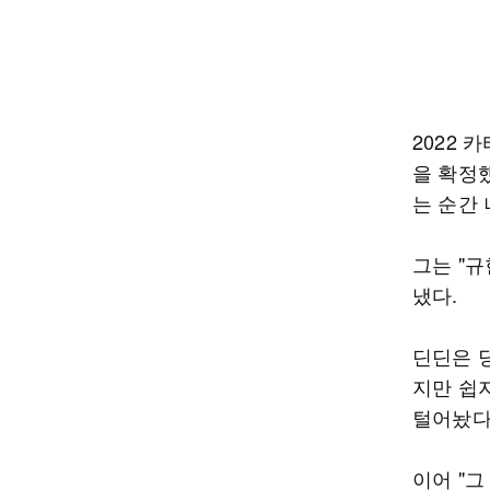
2022
을 확정
는 순간 
그는 "규
냈다.
딘딘은 당
지만 쉽
털어놨다
이어 "그