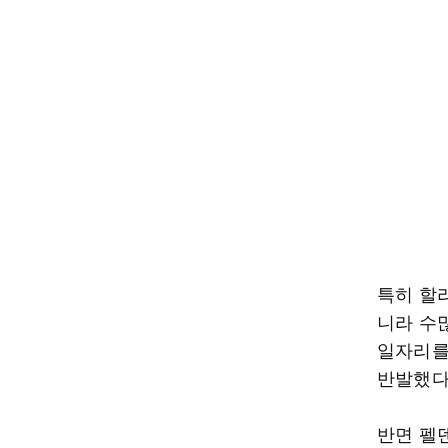
특히 할리
니라 수
일자리를
반발했다
반면 펠