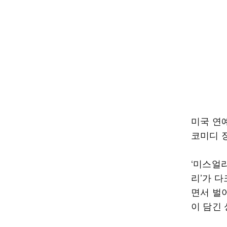
미국 연예
코미디 
‘미스얼라
리’가 
면서 벌
이 담긴