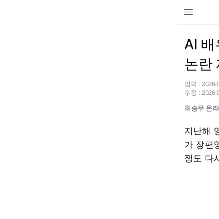
AI 
논란
입력 :
2026-
수정 :
2026-
최승우 온라인 
지난해 
가 장편
쟁도 다