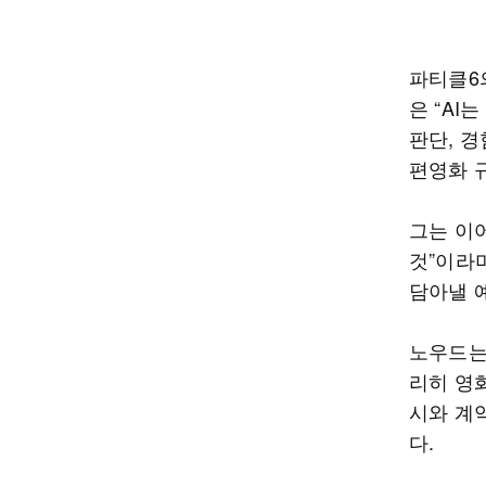
파티클6
은 “AI
판단, 
편영화 
그는 이
것”이라
담아낼 
노우드는
리히 영
시와 계
다.