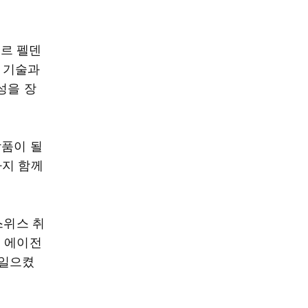
르 펠덴
의 기술과
성을 장
작품이 될
까지 함께
스위스 취
럼 에이전
 일으켰