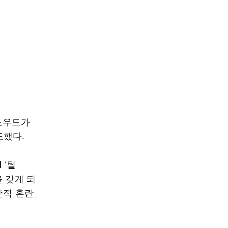
 노우드가
도했다.
 ‘틸
 갖게 되
존적 혼란