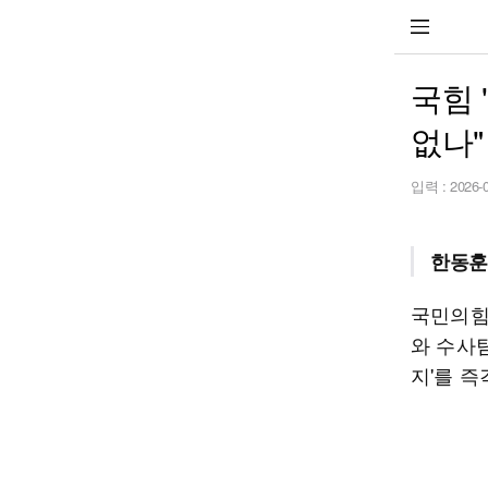
국힘 
없나"
입력 :
2026-
한동훈
국민의힘
와 수사
지'를 