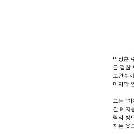
박성훈 
은 검찰
보완수사
마지막 
그는 "
권 폐지
력의 방
자는 웃고