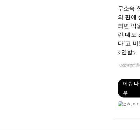
무소속 
의 편에 
되면 억
런 데도
다"고 비
<연합>
Copyrigh
이슈 나
우