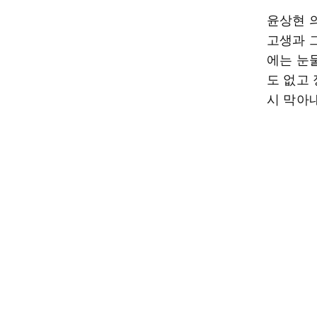
윤상현 
고생과 
에는 눈
도 없고
시 막아내