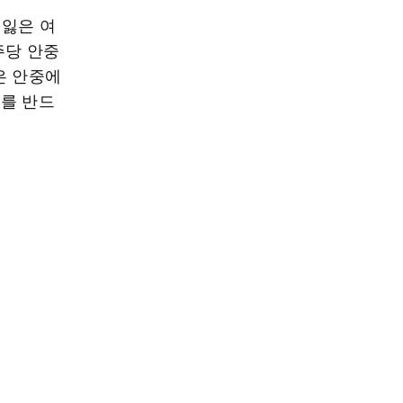
 잃은 여
주당 안중
은 안중에
주를 반드