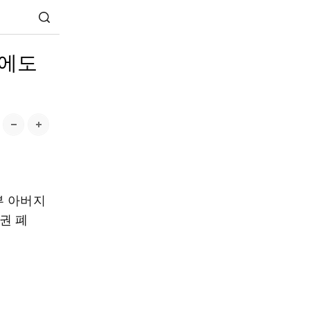
중에도
부 아버지
권 폐