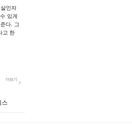
 살인자
 수 있게
준다. 그
다고 한
더보기
릭스