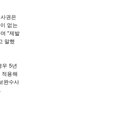
수사권은
권이 없는
며 "제발
고 말했
경우 5년
을 적용해
 보완수사
.