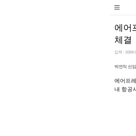
에어
체결
입력 :
2026-
박연직 선임기
에어프레
내 항공