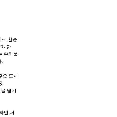
시로 환승
야 한
는 수하물
.
주요 도시
됐
권을 넓히
라인 서