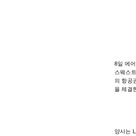
8일 에
스웨스트
의 항공
을 체결
양사는 