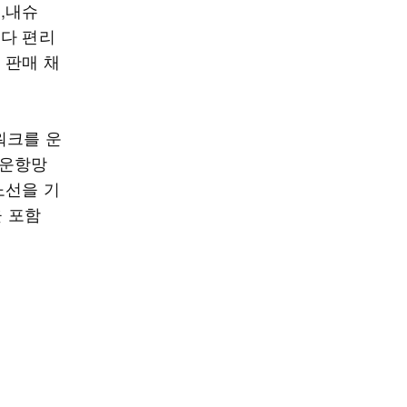
,내슈
보다 편리
 판매 채
워크를 운
 운항망
노선을 기
 포함