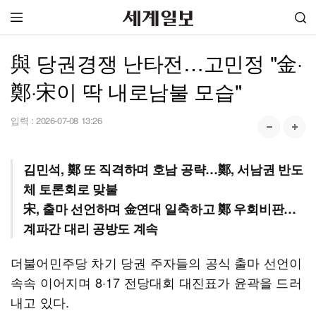
與 당권경쟁 난타전…고민정 "金·
鄭·宋이 딱 내로남불 모습"
입력 :
2026-07-08 13:26
김민석, 鄭 또 직격하며 호남 공략…鄭, 서남권 반도
체 토론회로 맞불
宋, 출마 선언하며 金연대 일축하고 鄭 우회비판…
계파간 대리 공방도 계속
더불어민주당 차기 당권 주자들의 공식 출마 선언이
속속 이어지며 8·17 전당대회 대진표가 윤곽을 드러
내고 있다.