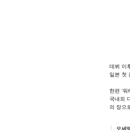
데뷔 이후
일본 첫
한편 ‘
국내외 
의 장으
오세영