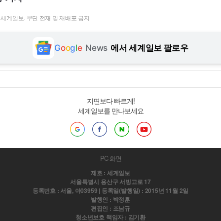
t ⓒ 세계일보. 무단 전재 및 재배포 금지
G
o
o
g
l
e
News
에서 세계일보 팔로우
지면보다 빠르게!
세계일보를 만나보세요
PC 화면
제호 : 세계일보
서울특별시 용산구 서빙고로 17
등록번호 : 서울, 아03959 | 등록일(발행일) : 2015년 11월 2일
발행인 : 박정훈
편집인 : 조남규
청소년보호 책임자 : 김기환