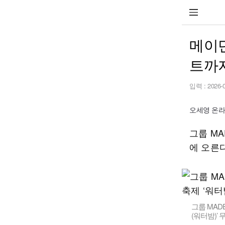
메이딘
트까
입력 :
2026-
오세영 온라인
그룹 MA
에 오른다
그룹 MAD
(워터밤)’ 