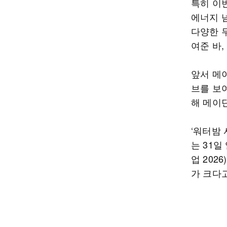
특히 이
에너지 
다양한 
여준 바,
앞서 메
브를 보
해 메이
‘워터밤 
는 31일
업 202
가 크다고