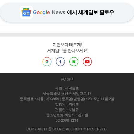
G
o
o
g
l
e
News
에서 세계일보 팔로우
지면보다 빠르게!
세계일보를 만나보세요
PC 화면
제호 : 세계일보
서울특별시 용산구 서빙고로 17
등록번호 : 서울, 아03959 | 등록일(발행일) : 2015년 11월 2일
발행인 : 박정훈
편집인 : 조남규
청소년보호 책임자 : 김기환
02-2000-1234
COPYRIGHT ⓒ SEGYE. ALL RIGHTS RESERVED.