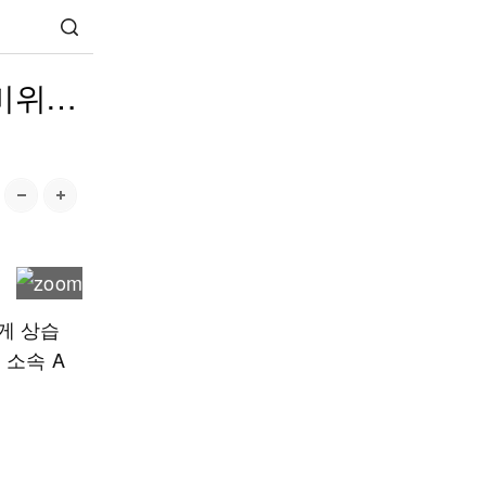
 비위…
게 상습
 소속 A