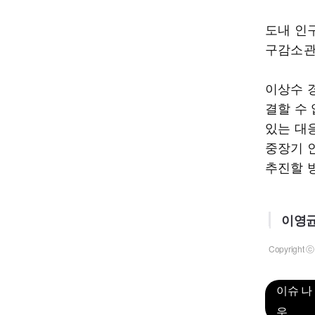
도내 인구
구감소관
이상수 
결할 수
있는 대
중장기 
추진할 
이영균
Copyrigh
이슈 나
우