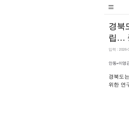
경북도
립… 
입력 :
2026-
안동=이영균 기
경북도는 
위한 연