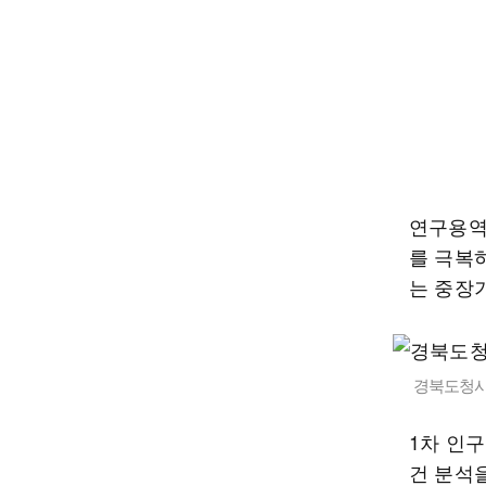
연구용역
를 극복
는 중장
경북도청사
1차 인
건 분석