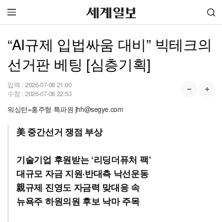
“AI규제 입법싸움 대비” 빅테크의
선거판 베팅 [심층기획]
입력 :
2026-07-08 21:00
수정 :
2026-07-08 22:53
워싱턴=홍주형 특파원 jhh@segye.com
美 중간선거 쟁점 부상
기술기업 후원받는 ‘리딩더퓨처 팩’
대규모 자금 지원·반대측 낙선운동
親규제 진영도 자금력 맞대응 속
뉴욕주 하원의원 후보 낙마 주목