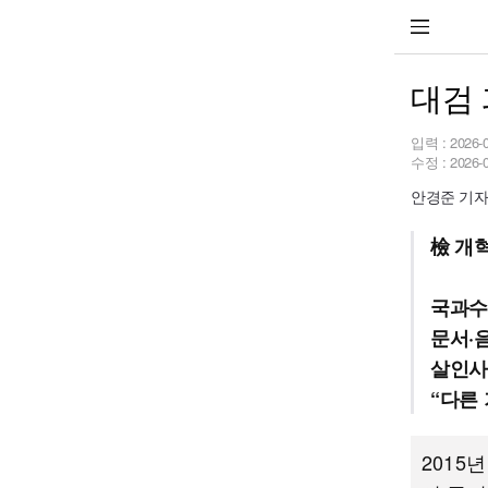
대검 
입력 :
2026-
수정 :
2026-
안경준 기자 e
檢 개
국과수
문서·
살인사
“다른 
2015