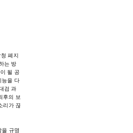
찰청 폐지
하는 방
이 될 공
기능을 다
대검 과
최후의 보
소리가 끊
상을 규명