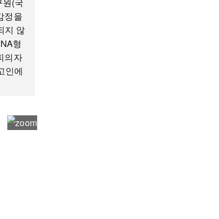
구원(국
 감정을
되지 않
NA형
 피의자
피고인에