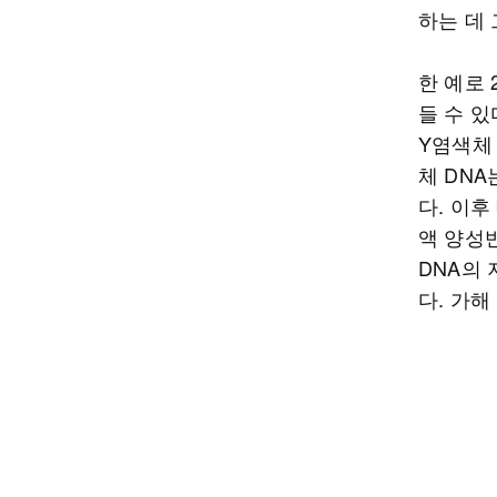
하는 데
한 예로 
들 수 
Y염색체 
체 DN
다. 이
액 양성반
DNA의
다. 가