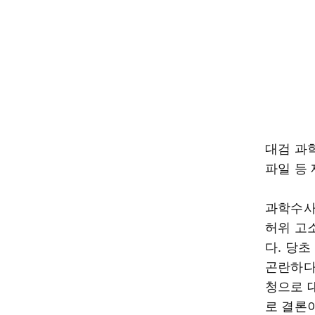
대검 과학
파일 등
과학수사
허위 고
다. 당
곤란하다
청으로 
로 결론