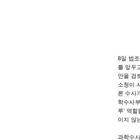
8일 법
를 앞두
안을 검
소청이 
른 수사
학수사부
루’ 역
이지 않
과학수사