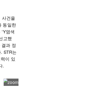
성 사건을
과 동일한
 ‘Y염색
 선고했
 결과 정
. STR는
별력이 있
다.