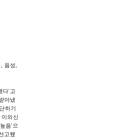
 음성,
됐다’고
 받아냈
판단하기
의 이의신
높음’으
 선고됐