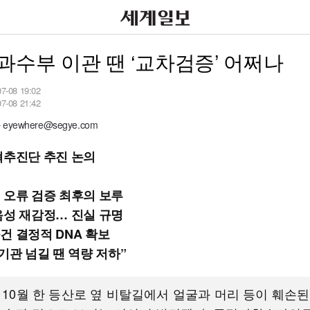
과수부 이관 땐 ‘교차검증’ 어쩌나
07-08 19:02
07-08 21:42
yewhere@segye.com
혁추진단 추진 논의
 오류 검증 최후의 보루
음성 재감정… 진실 규명
건 결정적 DNA 확보
기관 넘길 땐 역량 저하”
년 10월 한 등산로 옆 비탈길에서 얼굴과 머리 등이 훼손된