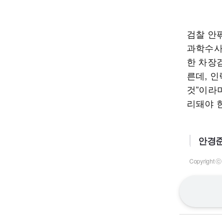
검찰 안
과학수사
한 차장
른데, 
것”이라
리돼야 
안경준
Copyrigh