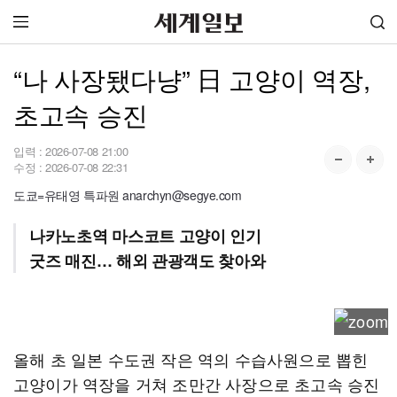
“나 사장됐다냥” 日 고양이 역장,
초고속 승진
입력 :
2026-07-08 21:00
수정 :
2026-07-08 22:31
도쿄=유태영 특파원 anarchyn@segye.com
나카노초역 마스코트 고양이 인기
굿즈 매진… 해외 관광객도 찾아와
올해 초 일본 수도권 작은 역의 수습사원으로 뽑힌
고양이가 역장을 거쳐 조만간 사장으로 초고속 승진