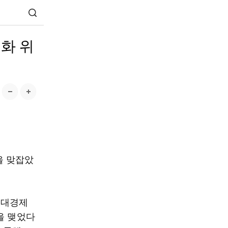
화 위
을 맞잡았
연대경제
을 맺었다