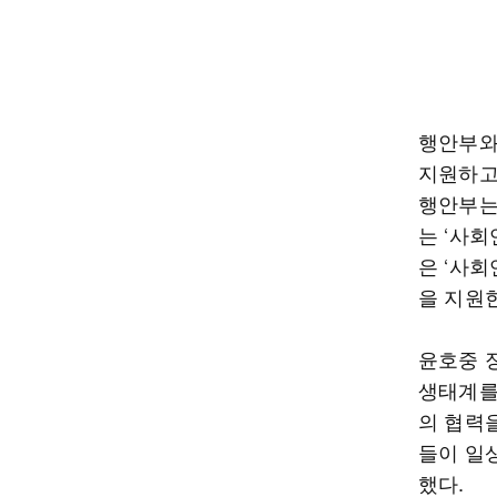
행안부와
지원하고
행안부는
는 ‘사
은 ‘사회
을 지원
윤호중 
생태계를
의 협력
들이 일
했다.