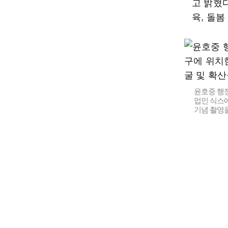
고 밝혔
육, 돌봄
윤호중 행정
업인 식스
기념 촬영을