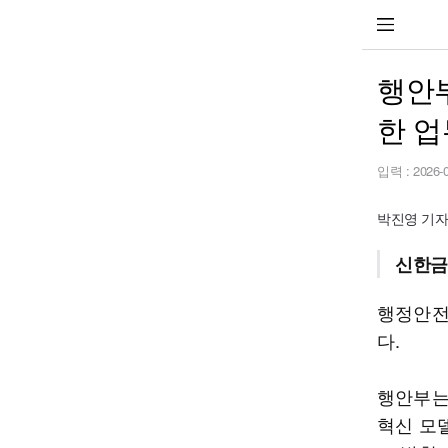
행안
한 
입력 :
2026-
박진영 기자 j
신한금
행정안전
다.
행안부는
혁신 모