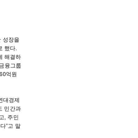
한 성장을
 했다.
께 해결하
한금융그룹
60억원
회연대경제
도 민간과
고, 주민
다”고 말