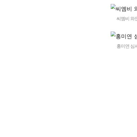
씨엠비 와
홍미연 심사