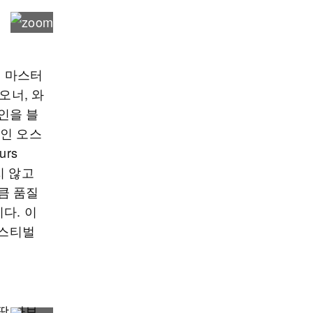
, 마스터
오너, 와
인을 블
와인 오스
rs
하지 않고
큼 품질
다. 이
페스티벌