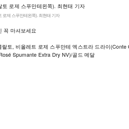
 로제 스푸만테왼쪽). 최현태 기자
인 꼭 마셔보세요
랄토, 비올레트 로제 스푸만테 엑스트라 드라이(Conte Coll
e Rosé Spumante Extra Dry NV)/골드 메달