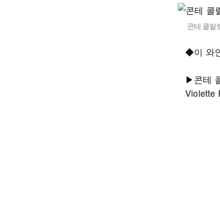
콘테 콜랄토
◆이 와
▶콘테 콜
Violett