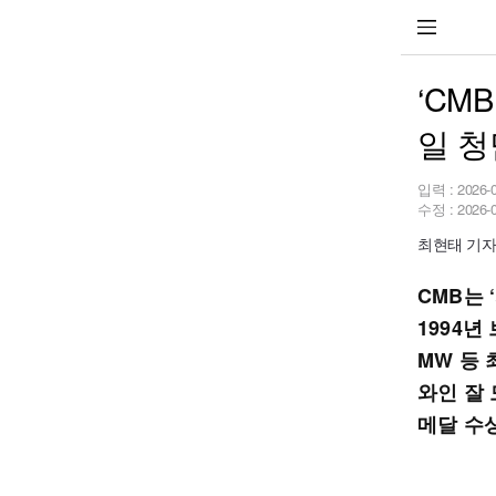
‘CM
일 청
입력 :
2026-
수정 :
2026-
최현태 기자 h
CMB는
1994년
MW 등 
와인 잘
메달 수