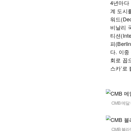
4년마다
계 도시를
워드(Dec
비날리 국제
티션(Inte
피(Ber
다. 이중
회로 꼽으
스카’로
CMB 메달
CMB 블라