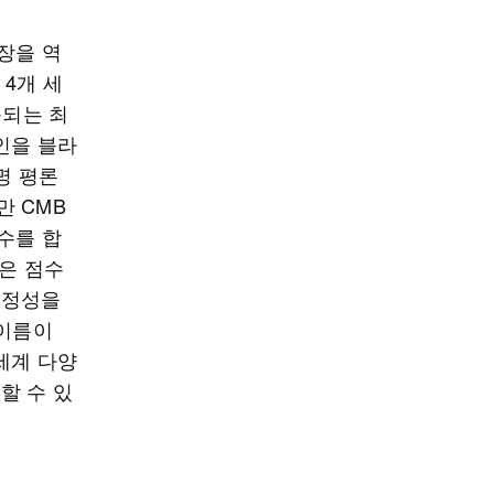
장을 역
 4개 세
품되는 최
인을 블라
명 평론
만 CMB
수를 합
낮은 점수
공정성을
 이름이
세계 다양
할 수 있