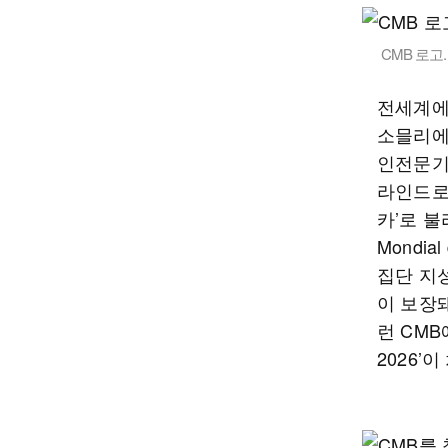
CMB 로고
전세계에서
소믈리에,
인전문기
라인드로
카’로 불
Mondia
집단 지
이 보장
런 CM
2026’