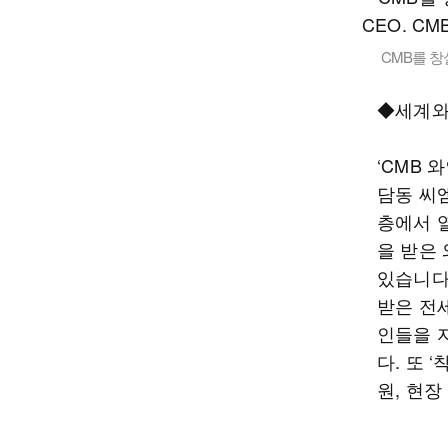
CMB를 창
◆세계와
‘CMB 
담동 씨엠비
층에서 
을 받은
있습니다
받은 전
인들을 
다. 또 
원, 현장