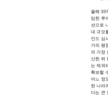
올해 3
임한 루이
션으로 나
대 규모
인드 심
가의 평
의 가장
산한 뒤 
는 제외
확보할 
어느 정
한 나라
다는 큰