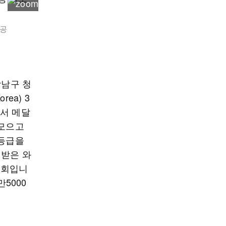
제공
강남구 청
ea) 3
에서 메달
 모으고
 등급을
정받은 와
기회입니
5000