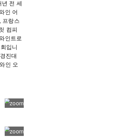
년 전 세
 와인 어
), 프랑스
피릿 컴피
 베를린와인트로
진대회입니
인경진대
‘와인 오